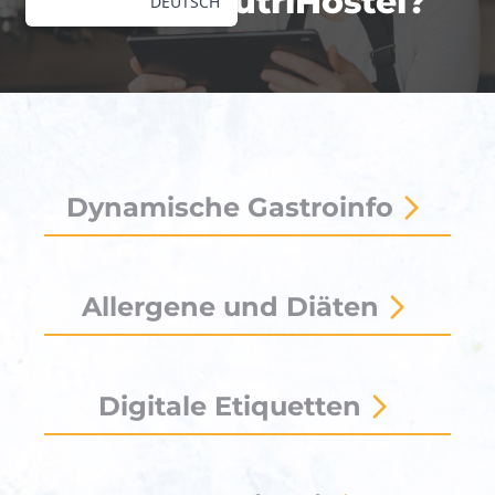
Was ist NutriHostel?
DEUTSCH
Dynamische Gastroinfo
Allergene und Diäten
Digitale Etiquetten